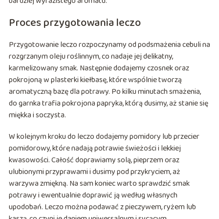
bardziej wyrazistego aromatu.
Proces przygotowania leczo
Przygotowanie leczo rozpoczynamy od podsmażenia cebuli na
rozgrzanym oleju roślinnym, co nadaje jej delikatny,
karmelizowany smak. Następnie dodajemy czosnek oraz
pokrojoną w plasterki kiełbasę, które wspólnie tworzą
aromatyczną bazę dla potrawy. Po kilku minutach smażenia,
do garnka trafia pokrojona papryka, którą dusimy, aż stanie się
miękka i soczysta.
W kolejnym kroku do leczo dodajemy pomidory lub przecier
pomidorowy, które nadają potrawie świeżości i lekkiej
kwasowości. Całość doprawiamy solą, pieprzem oraz
ulubionymi przyprawami i dusimy pod przykryciem, aż
warzywa zmiękną. Na sam koniec warto sprawdzić smak
potrawy i ewentualnie doprawić ją według własnych
upodobań. Leczo można podawać z pieczywem, ryżem lub
kaszą, co czyni je daniem uniwersalnym i sycącym.