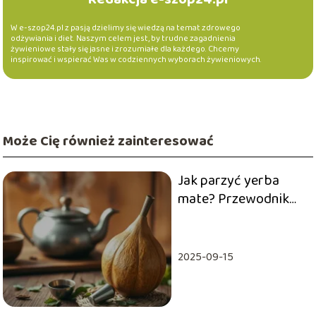
W e-szop24.pl z pasją dzielimy się wiedzą na temat zdrowego
odżywiania i diet. Naszym celem jest, by trudne zagadnienia
żywieniowe stały się jasne i zrozumiałe dla każdego. Chcemy
inspirować i wspierać Was w codziennych wyborach żywieniowych.
Może Cię również zainteresować
Jak parzyć yerba
mate? Przewodnik
po tradycyjnych
metodach parzenia
2025-09-15