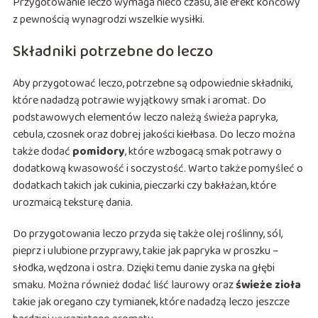
Przygotowanie leczo wymaga nieco czasu, ale efekt końcowy
z pewnością wynagrodzi wszelkie wysiłki.
Składniki potrzebne do leczo
Aby przygotować leczo, potrzebne są odpowiednie składniki,
które nadadzą potrawie wyjątkowy smak i aromat. Do
podstawowych elementów leczo należą świeża papryka,
cebula, czosnek oraz dobrej jakości kiełbasa. Do leczo można
także dodać
pomidory
, które wzbogacą smak potrawy o
dodatkową kwasowość i soczystość. Warto także pomyśleć o
dodatkach takich jak cukinia, pieczarki czy bakłażan, które
urozmaicą teksturę dania.
Do przygotowania leczo przyda się także olej roślinny, sól,
pieprz i ulubione przyprawy, takie jak papryka w proszku –
słodka, wędzona i ostra. Dzięki temu danie zyska na głębi
smaku. Można również dodać liść laurowy oraz
świeże zioła
takie jak oregano czy tymianek, które nadadzą leczo jeszcze