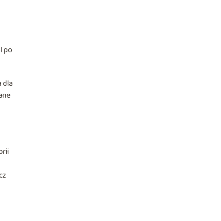
l po
 dla
ane
rii
cz