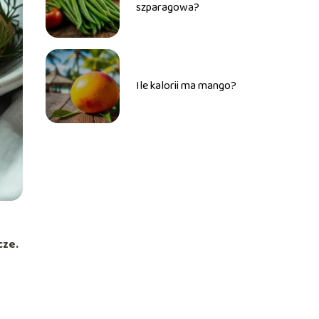
szparagowa?
Ile kalorii ma mango?
cze.