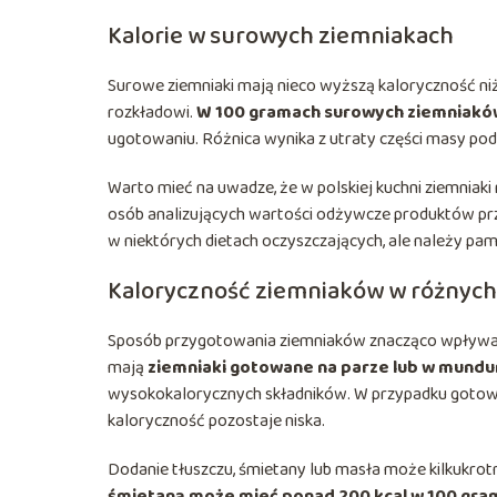
Kalorie w surowych ziemniakach
Surowe ziemniaki mają nieco wyższą kaloryczność ni
rozkładowi.
W 100 gramach surowych ziemniaków 
ugotowaniu. Różnica wynika z utraty części masy pod
Warto mieć na uwadze, że w polskiej kuchni ziemniaki 
osób analizujących wartości odżywcze produktów pr
w niektórych dietach oczyszczających, ale należy pam
Kaloryczność ziemniaków w różnyc
Sposób przygotowania ziemniaków znacząco wpływa n
mają
ziemniaki gotowane na parze lub w mundu
wysokokalorycznych składników. W przypadku gotow
kaloryczność pozostaje niska.
Dodanie tłuszczu, śmietany lub masła może kilkukrotni
śmietaną może mieć ponad 200 kcal w 100 gra