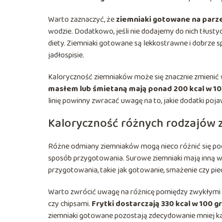
Warto zaznaczyć, że
ziemniaki gotowane na parze
wodzie. Dodatkowo, jeśli nie dodajemy do nich tłusty
diety. Ziemniaki gotowane są lekkostrawne i dobrze s
jadłospisie.
Kaloryczność ziemniaków może się znacznie zmienić
masłem lub śmietaną mają ponad 200 kcal w 1
linię powinny zwracać uwagę na to, jakie dodatki poja
Kaloryczność różnych rodzajów
Różne odmiany ziemniaków mogą nieco różnić się po
sposób przygotowania. Surowe ziemniaki mają inną wa
przygotowania, takie jak gotowanie, smażenie czy pie
Warto zwrócić uwagę na różnicę pomiędzy zwykłymi 
czy chipsami.
Frytki dostarczają 330 kcal w 100 g
ziemniaki gotowane pozostają zdecydowanie mniej k