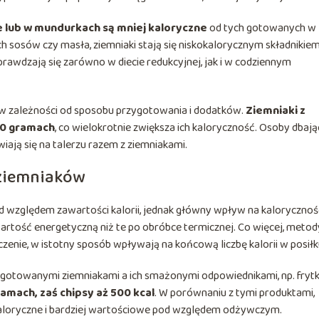
 lub w mundurkach są mniej kaloryczne
od tych gotowanych w
ch sosów czy masła, ziemniaki stają się niskokalorycznym składnikie
prawdzają się zarówno w diecie redukcyjnej, jak i w codziennym
 w zależności od sposobu przygotowania i dodatków.
Ziemniaki z
00 gramach
, co wielokrotnie zwiększa ich kaloryczność. Osoby dbają
wiają się na talerzu razem z ziemniakami.
 ziemniaków
d względem zawartości kalorii, jednak główny wpływ na kaloryczno
rtość energetyczną niż te po obróbce termicznej. Co więcej, metod
czenie, w istotny sposób wpływają na końcową liczbę kalorii w posiłk
gotowanymi ziemniakami a ich smażonymi odpowiednikami, np. fryt
ramach, zaś chipsy aż 500 kcal
. W porównaniu z tymi produktami,
aloryczne i bardziej wartościowe pod względem odżywczym.