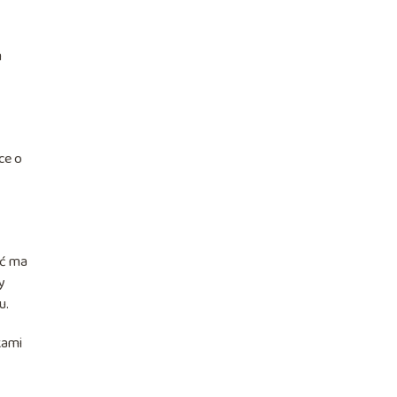
m
ce o
ść ma
y
u.
kami