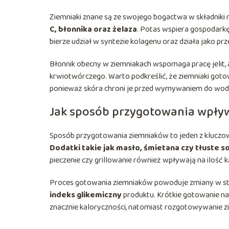
Ziemniaki znane są ze swojego bogactwa w składniki 
C, błonnika oraz żelaza
. Potas wspiera gospodark
bierze udział w syntezie kolagenu oraz działa jako prz
Błonnik obecny w ziemniakach wspomaga pracę jelit,
krwiotwórczego. Warto podkreślić, że ziemniaki got
ponieważ skóra chroni je przed wymywaniem do wod
Jak sposób przygotowania wpły
Sposób przygotowania ziemniaków to jeden z kluczo
Dodatki takie jak masło, śmietana czy tłuste s
pieczenie czy grillowanie również wpływają na ilość k
Proces gotowania ziemniaków powoduje zmiany w stru
indeks glikemiczny
produktu. Krótkie gotowanie na
znacznie kaloryczności, natomiast rozgotowywanie z