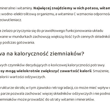
mineralne i witaminy.
Najwięcej znajdziemy w nich potasu, wita
ę wodno-elektrolitową organizmu, a witamina C wzmacnia odporność
eciwutleniacz.
 a żelazo przyczynia się do prawidłowego funkcjonowania układu
owane w mundurkach zachowują większą ilość tych cennych składnik
y podczas gotowania.
wa na kaloryczność ziemniaków?
wych czynników decydujących o końcowej kaloryczności potrawy.
osy mogą wielokrotnie zwiększyć zawartość kalorii
. Smażenie,
alorii i wartości odżywczych.
kturze skrobi, w tym zjawisko retrogradacji, co może mieć wpływ 
 parze pozwala zachować więcej składników odżywczych i nie podno
iemniaków może prowadzić do utraty witamin i minerałów.