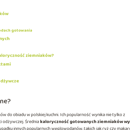
aków
odach gotowania
nych
aloryczność ziemniaków?
ktami
 odżywcze
ane?
ów do obiadu w polskiej kuchni. Ich popularność wynika nie tylko z
i odżywczej. Średnia
kaloryczność gotowanych ziemniaków wy
rzypadku innych popularnych węglowodanów, takich jak ryż czy makar