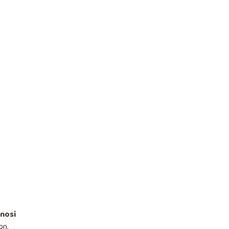
nosi
on.