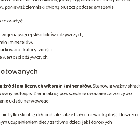
y, ponieważ ziemniaki chłoną tłuszcz podczas smażenia.
o rozważyć:
howuje najwięcej składników odżywczych,
in i minerałów,
iarkowanej kaloryczności,
ta wartości odżywczych.
gotowanych
ą źródłem licznych witamin i minerałów
. Stanowią ważny skład
nsowany jadłospis. Ziemniaki są powszechnie uważane za warzywo
anie układu nerwowego.
ylko skrobię i błonnik, ale także białko, niewielką ilość tłuszczu 
m uzupełnieniem diety zarówno dzieci, jak i dorosłych.