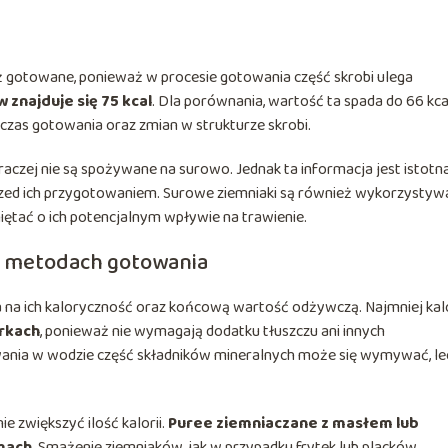
ż gotowane, ponieważ w procesie gotowania część skrobi ulega
znajduje się 75 kcal
. Dla porównania, wartość ta spada do 66 kca
czas gotowania oraz zmian w strukturze skrobi.
raczej nie są spożywane na surowo. Jednak ta informacja jest istotna
zed ich przygotowaniem. Surowe ziemniaki są również wykorzystyw
iętać o ich potencjalnym wpływie na trawienie.
h metodach gotowania
a ich kaloryczność oraz końcową wartość odżywczą. Najmniej kalo
rkach
, ponieważ nie wymagają dodatku tłuszczu ani innych
ania w wodzie część składników mineralnych może się wymywać, le
e zwiększyć ilość kalorii.
Puree ziemniaczane z masłem lub
mach
. Smażenie ziemniaków, jak w przypadku frytek lub placków