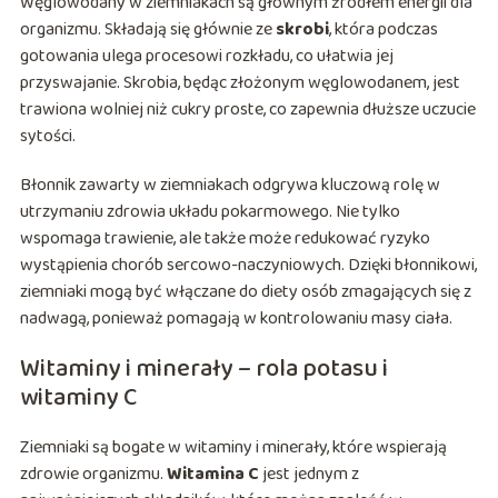
Węglowodany w ziemniakach są głównym źródłem energii dla
organizmu. Składają się głównie ze
skrobi
, która podczas
gotowania ulega procesowi rozkładu, co ułatwia jej
przyswajanie. Skrobia, będąc złożonym węglowodanem, jest
trawiona wolniej niż cukry proste, co zapewnia dłuższe uczucie
sytości.
Błonnik zawarty w ziemniakach odgrywa kluczową rolę w
utrzymaniu zdrowia układu pokarmowego. Nie tylko
wspomaga trawienie, ale także może redukować ryzyko
wystąpienia chorób sercowo-naczyniowych. Dzięki błonnikowi,
ziemniaki mogą być włączane do diety osób zmagających się z
nadwagą, ponieważ pomagają w kontrolowaniu masy ciała.
Witaminy i minerały – rola potasu i
witaminy C
Ziemniaki są bogate w witaminy i minerały, które wspierają
zdrowie organizmu.
Witamina C
jest jednym z