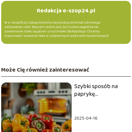
Redakcja e-szop24.pl
W e-szop24.pl z pasją dzielimy się wiedzą na temat zdrowego
odżywiania i diet. Naszym celem jest, by trudne zagadnienia
żywieniowe stały się jasne i zrozumiałe dla każdego. Chcemy
inspirować i wspierać Was w codziennych wyborach żywieniowych.
Może Cię również zainteresować
Szybki sposób na
paprykę
faszerowaną z
piekarnika!
2025-04-16