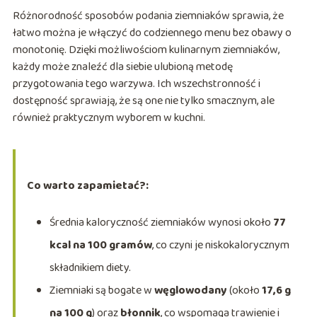
Różnorodność sposobów podania ziemniaków sprawia, że
łatwo można je włączyć do codziennego menu bez obawy o
monotonię. Dzięki możliwościom kulinarnym ziemniaków,
każdy może znaleźć dla siebie ulubioną metodę
przygotowania tego warzywa. Ich wszechstronność i
dostępność sprawiają, że są one nie tylko smacznym, ale
również praktycznym wyborem w kuchni.
Co warto zapamietać?:
Średnia kaloryczność ziemniaków wynosi około
77
kcal na 100 gramów
, co czyni je niskokalorycznym
składnikiem diety.
Ziemniaki są bogate w
węglowodany
(około
17,6 g
na 100 g
) oraz
błonnik
, co wspomaga trawienie i