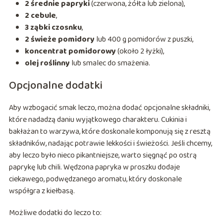
2 średnie papryki
(czerwona, żółta lub zielona),
2 cebule
,
3 ząbki czosnku
,
2 świeże pomidory
lub 400 g pomidorów z puszki,
koncentrat pomidorowy
(około 2 łyżki),
olej roślinny
lub smalec do smażenia.
Opcjonalne dodatki
Aby wzbogacić smak leczo, można dodać opcjonalne składniki,
które nadadzą daniu wyjątkowego charakteru. Cukinia i
bakłażan to warzywa, które doskonale komponują się z resztą
składników, nadając potrawie lekkości i świeżości. Jeśli chcemy,
aby leczo było nieco pikantniejsze, warto sięgnąć po ostrą
paprykę lub chili. Wędzona papryka w proszku dodaje
ciekawego, podwędzanego aromatu, który doskonale
współgra z kiełbasą.
Możliwe dodatki do leczo to: