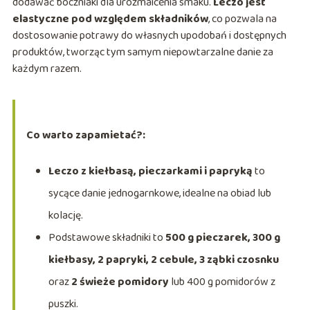
dodawać boczniaki dla urozmaicenia smaku.
Leczo jest
elastyczne pod względem składników
, co pozwala na
dostosowanie potrawy do własnych upodobań i dostępnych
produktów, tworząc tym samym niepowtarzalne danie za
każdym razem.
Co warto zapamietać?:
Leczo z kiełbasą, pieczarkami i papryką
to
sycące danie jednogarnkowe, idealne na obiad lub
kolację.
Podstawowe składniki to
500 g pieczarek, 300 g
kiełbasy, 2 papryki, 2 cebule, 3 ząbki czosnku
oraz
2 świeże pomidory
lub 400 g pomidorów z
puszki.