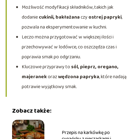
Możliwość modyfikacji składników, takich jak
dodanie
cukinii, bakłażana
czy
ostrej papryki
,
pozwala na eksperymentowanie w kuchni.
Leczo można przygotować w większej ilości i
przechowywać w lodówce, co oszczędza czas i
poprawia smak po odgrzaniu.
Kluczowe przyprawy to
sól, pieprz, oregano,
majeranek
oraz
wędzona papryka
, które nadają
potrawie wyjątkowy smak.
Zobacz także:
Przepis na karkówkę po
cygańsku z pieczarkami i