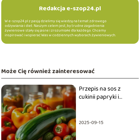
Redakcja e-szop24.pl
W e-szop24.pl z pasją dzielimy się wiedzą na temat zdrowego
odżywiania i diet. Naszym celem jest, by trudne zagadnienia
żywieniowe stały się jasne i zrozumiałe dla każdego. Chcemy
inspirować i wspierać Was w codziennych wyborach żywieniowych.
Może Cię również zainteresować
Przepis na sos z
cukinii papryki i
pomidorów do
słoików
2025-09-15