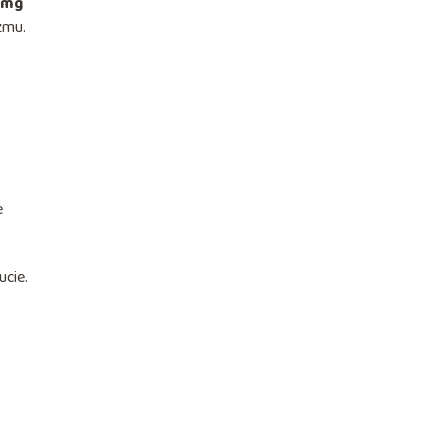
 mg
zmu.
e
ucie.