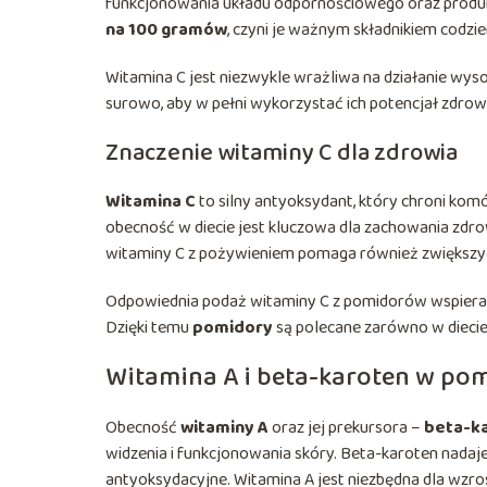
funkcjonowania układu odpornościowego oraz produ
na 100 gramów
, czyni je ważnym składnikiem codzi
Witamina C jest niezwykle wrażliwa na działanie wyso
surowo, aby w pełni wykorzystać ich potencjał zdr
Znaczenie witaminy C dla zdrowia
Witamina C
to silny antyoksydant, który chroni kom
obecność w diecie jest kluczowa dla zachowania zdro
witaminy C z pożywieniem pomaga również zwiększyć
Odpowiednia podaż witaminy C z pomidorów wspiera w
Dzięki temu
pomidory
są polecane zarówno w diecie d
Witamina A i beta-karoten w po
Obecność
witaminy A
oraz jej prekursora –
beta-k
widzenia i funkcjonowania skóry. Beta-karoten nadaj
antyoksydacyjne. Witamina A jest niezbędna dla wzro