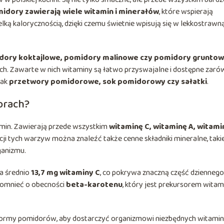
idory zawierają wiele witamin i minerałów
, które wspierają
elką kalorycznością, dzięki czemu świetnie wpisują się w lekkostrawn
dory koktajlowe, pomidory malinowe czy pomidory grunto
ych. Zawarte w nich witaminy są łatwo przyswajalne i dostępne zar
jak
przetwory pomidorowe, sok pomidorowy czy sałatki
.
orach?
min. Zawierają przede wszystkim
witaminę C, witaminę A, witami
cji tych warzyw można znaleźć także cenne składniki mineralne, takie
ganizmu.
a średnio
13,7 mg witaminy C
, co pokrywa znaczną część dziennego
pomnieć o obecności
beta-karotenu
, który jest prekursorem witam
formy pomidorów, aby dostarczyć organizmowi niezbędnych witamin