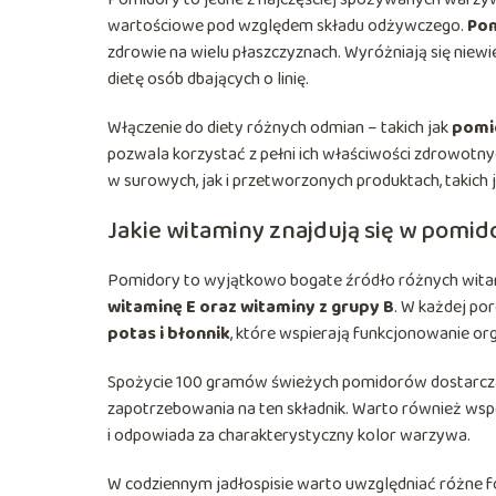
wartościowe pod względem składu odżywczego.
Pom
zdrowie na wielu płaszczyznach. Wyróżniają się niewi
dietę osób dbających o linię.
Włączenie do diety różnych odmian – takich jak
pomi
pozwala korzystać z pełni ich właściwości zdrowotn
w surowych, jak i przetworzonych produktach, takich 
Jakie witaminy znajdują się w pomid
Pomidory to wyjątkowo bogate źródło różnych wita
witaminę E oraz witaminy z grupy B
. W każdej por
potas i błonnik
, które wspierają funkcjonowanie or
Spożycie 100 gramów świeżych pomidorów dostarcz
zapotrzebowania na ten składnik. Warto również ws
i odpowiada za charakterystyczny kolor warzywa.
W codziennym jadłospisie warto uwzględniać różne 