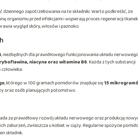
dziennego zapotrzebowania na te składniki. Warto podkreślić, że
 organizmu przed infekcjami i wspierają proces regeneracji tkanek
awia wygląd skóry, włosów i paznokci.
ch
B
, niezbędnych dla prawidłowego funkcjonowania układu nerwowego
 ryboflawina, niacyna oraz witamina B6
. Każda z tych substancji
 człowieka.
go
, którego w 100 gramach pomidorów znajduje się
15 mikrogram
ąży oraz osób planujących potomstwo.
iada za prawidłowy rozwój układu nerwowego oraz produkcję nowy
h zaburzeń, zwłaszcza u kobiet w ciąży. Regularne spożycie pomi
n składnik.