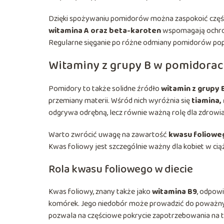
Dzięki spożywaniu pomidorów można zaspokoić część 
witamina A oraz beta-karoten
wspomagają ochronę
Regularne sięganie po różne odmiany pomidorów popr
Witaminy z grupy B w pomidora
Pomidory to także solidne źródło
witamin z grupy 
przemiany materii. Wśród nich wyróżnia się
tiamina,
odgrywa odrębną, lecz równie ważną rolę dla zdrowia
Warto zwrócić uwagę na zawartość
kwasu foliowe
Kwas foliowy jest szczególnie ważny dla kobiet w ci
Rola kwasu foliowego w diecie
Kwas foliowy, znany także jako
witamina B9
, odpow
komórek. Jego niedobór może prowadzić do poważnyc
pozwala na częściowe pokrycie zapotrzebowania na te