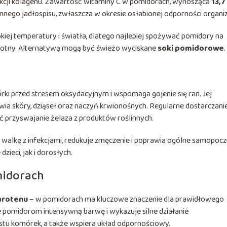
kcji kolagenu. Zawartość witaminy C w pomidorach, wynosząca
13,7
ennego jadłospisu, zwłaszcza w okresie osłabionej odporności organi
kiej temperatury i światła, dlatego najlepiej spożywać pomidory na
owotny. Alternatywą mogą być świeżo wyciskane
soki pomidorowe
.
órki przed stresem oksydacyjnym i wspomaga gojenie się ran. Jej
wia skóry, dziąseł oraz naczyń krwionośnych. Regularne dostarczani
 przyswajanie żelaza z produktów roślinnych.
alkę z infekcjami, redukuje zmęczenie i poprawia ogólne samopocz
zieci, jak i dorosłych.
midorach
arotenu
– w pomidorach ma kluczowe znaczenie dla prawidłowego
e pomidorom intensywną barwę i wykazuje silne działanie
stu komórek, a także wspiera układ odpornościowy.