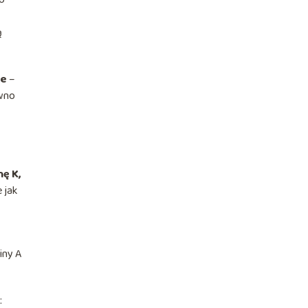
ą
we
–
ówno
nę K,
 jak
iny A
: