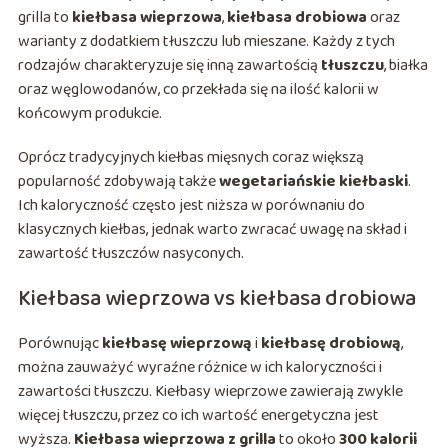
grilla to
kiełbasa wieprzowa
,
kiełbasa drobiowa
oraz
warianty z dodatkiem tłuszczu lub mieszane. Każdy z tych
rodzajów charakteryzuje się inną zawartością
tłuszczu
, białka
oraz węglowodanów, co przekłada się na ilość kalorii w
końcowym produkcie.
Oprócz tradycyjnych kiełbas mięsnych coraz większą
popularność zdobywają także
wegetariańskie kiełbaski
.
Ich kaloryczność często jest niższa w porównaniu do
klasycznych kiełbas, jednak warto zwracać uwagę na skład i
zawartość tłuszczów nasyconych.
Kiełbasa wieprzowa vs kiełbasa drobiowa
Porównując
kiełbasę wieprzową
i
kiełbasę drobiową
,
można zauważyć wyraźne różnice w ich kaloryczności i
zawartości tłuszczu. Kiełbasy wieprzowe zawierają zwykle
więcej tłuszczu, przez co ich wartość energetyczna jest
wyższa.
Kiełbasa wieprzowa z grilla
to około
300 kalorii