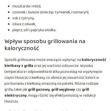
musztarda i miód,
czosnek i świeże zioła (np. tymianek, rozmaryn),
sok z cytryny,
oliwa z oliwek,
pieprz, sól i papryka słodka.
Wpływ sposobu grillowania na
kaloryczność
Sposób grillowania może znacząco wpłynąć na
kaloryczność
kiełbasy z grilla
oraz jej wartości odżywcze. Wysoka
temperatura i odpowiednia kratka pozwalają na wypłynięcie
części tłuszczu z kiełbasy, co obniża jej zawartość kalorii w
porównaniu z kiełbasą smażoną na patelni. Różne rodzaje
grilla, takie jak
grill gazowy, grill węglowy
czy
grill
elektryczny
, mogą różnić się efektywnością w redukcji
tłuszczu.