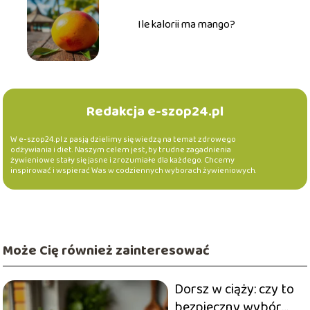
Ile kalorii ma mango?
Redakcja e-szop24.pl
W e-szop24.pl z pasją dzielimy się wiedzą na temat zdrowego
odżywiania i diet. Naszym celem jest, by trudne zagadnienia
żywieniowe stały się jasne i zrozumiałe dla każdego. Chcemy
inspirować i wspierać Was w codziennych wyborach żywieniowych.
Może Cię również zainteresować
Dorsz w ciąży: czy to
bezpieczny wybór