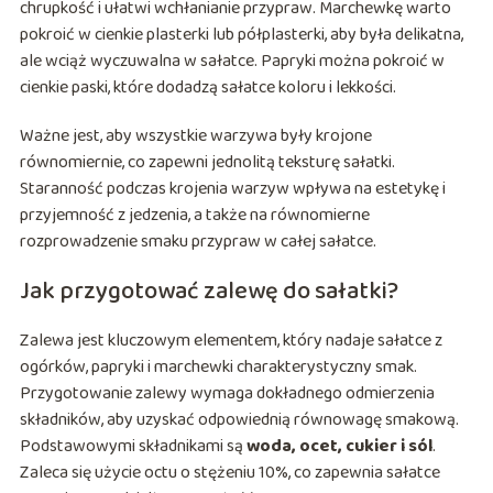
chrupkość i ułatwi wchłanianie przypraw. Marchewkę warto
pokroić w cienkie plasterki lub półplasterki, aby była delikatna,
ale wciąż wyczuwalna w sałatce. Papryki można pokroić w
cienkie paski, które dodadzą sałatce koloru i lekkości.
Ważne jest, aby wszystkie warzywa były krojone
równomiernie, co zapewni jednolitą teksturę sałatki.
Staranność podczas krojenia warzyw wpływa na estetykę i
przyjemność z jedzenia, a także na równomierne
rozprowadzenie smaku przypraw w całej sałatce.
Jak przygotować zalewę do sałatki?
Zalewa jest kluczowym elementem, który nadaje sałatce z
ogórków, papryki i marchewki charakterystyczny smak.
Przygotowanie zalewy wymaga dokładnego odmierzenia
składników, aby uzyskać odpowiednią równowagę smakową.
Podstawowymi składnikami są
woda, ocet, cukier i sól
.
Zaleca się użycie octu o stężeniu 10%, co zapewnia sałatce