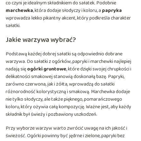
co czyni je idealnym składnikiem do sałatek. Podobnie
marchewka
, która dodaje słodyczy i koloru, a
papryka
wprowadza lekko pikantny akcent, który podkreśla charakter
sałatki.
Jakie warzywa wybrać?
Podstawą każdej dobrej sałatki są odpowiednio dobrane
warzywa. Do sałatki z ogórków, papryki i marchewki najlepiej
nadają się
ogórki gruntowe
, które dzięki swojej chrupkości i
delikatności smakowej stanowią doskonałą bazę. Papryki,
zarówno czerwona, jak i żółta, wprowadzą do sałatki
różnorodność kolorystyczną i smakową. Marchewka dodaje
nie tylko słodyczy, ale także pięknego, pomarańczowego
koloru, który ożywia całą kompozycję. Ważne jest, aby każdy
składnik był świeży i pozbawiony uszkodzeń.
Przy wyborze warzyw warto zwrócić uwagę na ich jakość i
świeżość. Ogórki powinny być jędrne i zielone, papryki bez