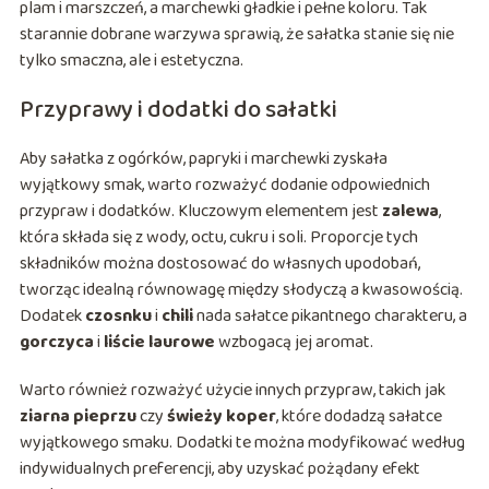
plam i marszczeń, a marchewki gładkie i pełne koloru. Tak
starannie dobrane warzywa sprawią, że sałatka stanie się nie
tylko smaczna, ale i estetyczna.
Przyprawy i dodatki do sałatki
Aby sałatka z ogórków, papryki i marchewki zyskała
wyjątkowy smak, warto rozważyć dodanie odpowiednich
przypraw i dodatków. Kluczowym elementem jest
zalewa
,
która składa się z wody, octu, cukru i soli. Proporcje tych
składników można dostosować do własnych upodobań,
tworząc idealną równowagę między słodyczą a kwasowością.
Dodatek
czosnku
i
chili
nada sałatce pikantnego charakteru, a
gorczyca
i
liście laurowe
wzbogacą jej aromat.
Warto również rozważyć użycie innych przypraw, takich jak
ziarna pieprzu
czy
świeży koper
, które dodadzą sałatce
wyjątkowego smaku. Dodatki te można modyfikować według
indywidualnych preferencji, aby uzyskać pożądany efekt