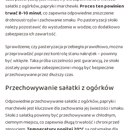
sałatki z ogórków, papryki i marchewki.
Proces ten powinien
trwać 8-10 minut
, co zapewnia odpowiednie zniszczenie
drobnoustrojów i zachowanie smaku. Po pasteryzacji słoiki
należy pozostawić do wystudzenia w wodzie, co dodatkowo
zabezpiecza ich zawartość.
Sprawdzenie, czy pasteryzacja przebiegła prawidłowo, można
przeprowadzić poprzez kontrolę stanu nakrętek – powinny
być wklęsłe. Taka próba szczelności jest gwarancją, że słoiki
zostały poprawnie zabezpieczone i mogą być bezpiecznie
przechowywane przez dłuższy czas.
Przechowywanie sałatki z ogórków
Odpowiednie przechowywanie sałatki z ogórków, papryki i
marchewki jest kluczowe dla zachowania jej świeżości i smaku.
Słoiki z sałatką powinny być przechowywane w chłodnym,
ciemnym miejscu, co zapewnia długą trwałość i chroni przed
zepsuciem.
Temperatury poniżej 20°C
są optymalne dla