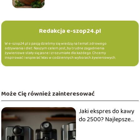
Redakcja e-szop24.pl
W e-szop24.pl z pasją dzielimy się wiedzą na temat zdrowego
odżywiania i diet. Naszym celem jest, by trudne zagadnienia
żywieniowe stały się jasne i zrozumiałe dla każdego. Chcemy
inspirować i wspierać Was w codziennych wyborach żywieniowych.
Może Cię również zainteresować
Jaki ekspres do kawy
do 2500? Najlepsze
modele i opinie