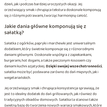
dzień, jak i podczas bardziej uroczystych okazji. Jej
orzeźwiający smak i chrupiąca tekstura doskonale komponują
się z różnymi potrawami, tworząc harmonijną całość.
Jakie dania główne komponują się z
sałatką?
Sałatka z ogórków, papryki i marchewki jest uniwersalnym
dodatkiem, który świetnie komponuje się z różnorodnymi
daniami głównymi. Doskonale współgra z zapiekankami,
burgerami, hot dogami, a także pieczonym łososiem czy
daniami kuchni azjatyckiej.
Dzięki swojej wszechstronności
,
sałatka może być podawana zarówno do dań mięsnych, jak i
wegetariańskich.
Jej orzeźwiający smak i chrupiąca konsystencja sprawiają, że
jest to idealny dodatek do dań grillowanych, jak również do
tradycyjnych obiadów domowych. Sałatka ta stanowi także
świetną bazę do tworzenia nowych wariacji smakowych, które